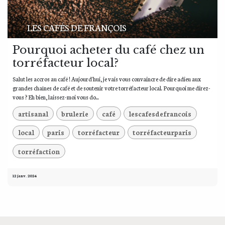
LES CAFÉS DE FRANÇOIS
Pourquoi acheter du café chez un
torréfacteur local?
Salut les accros au café ! Aujourd'hui, je vais vous convaincre de dire adieu aux
grandes chaînes de café et de soutenir votre torréfacteur local. Pourquoi me direz-
vous ? Eh bien, laissez-moi vous do...
artisanal
brulerie
café
lescafesdefrancois
local
paris
torréfacteur
torréfacteurparis
torréfaction
12 janv. 2024