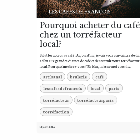
LES CAFÉS DE FRANÇOIS
Pourquoi acheter du café
chez un torréfacteur
local?
Appelez-nous
Ecriv
Salut les accros au café ! Aujourd'hui, je vais vous convaincre de di
06 63 92 86 10
lesc
adieu aux grandes chaînes de café et de soutenir votre torréfacteur
local. Pourquoi me direz-vous ? Eh bien, laissez-moi vous do...
artisanal
brulerie
café
lescafesdefrancois
local
paris
torréfacteur
torréfacteurparis
torréfaction
12 janv. 2024