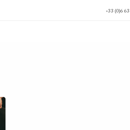
fs Pro
Nos marchés
Thés tisanes etc
Blog
+33 (0)6 6